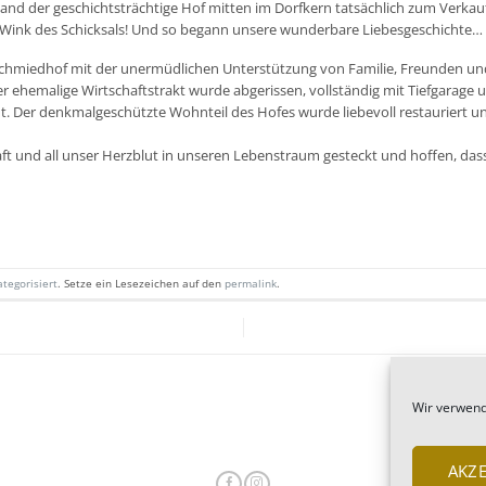
nd der geschichtsträchtige Hof mitten im Dorfkern tatsächlich zum Verkau
r Wink des Schicksals! Und so begann unsere wunderbare Liebesgeschichte…
Schmiedhof mit der unermüdlichen Unterstützung von Familie, Freunden u
 ehemalige Wirtschaftstrakt wurde abgerissen, vollständig mit Tiefgarage u
ut. Der denkmalgeschützte Wohnteil des Hofes wurde liebevoll restauriert 
t und all unser Herzblut in unseren Lebenstraum gesteckt und hoffen, das
tegorisiert
. Setze ein Lesezeichen auf den
permalink
.
Wir verwend
AKZE