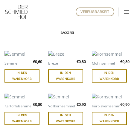
Zum
Inhalt
VERFÜGBARKEIT
springen
BÄCKEREI
€
0,60
€
0,80
€
0,80
Semmel
Breze
Mohnsemmel
IN DEN
IN DEN
IN DEN
WARENKORB
WARENKORB
WARENKORB
€
0,80
€
0,90
€
0,90
Kartoffelsemmel
Vollkornsemmel
Kürbiskernsemmel
IN DEN
IN DEN
IN DEN
WARENKORB
WARENKORB
WARENKORB