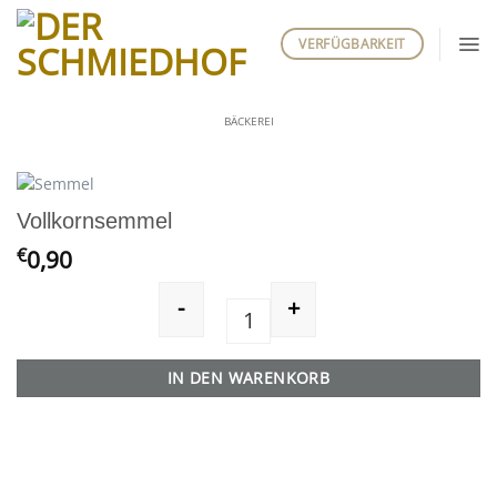
Zum
Inhalt
VERFÜGBARKEIT
springen
BÄCKEREI
Vollkornsemmel
€
0,90
-
+
Vollkornsemmel Menge
IN DEN WARENKORB