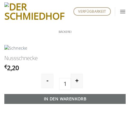
Zum
Inhalt
VERFÜGBARKEIT
springen
BÄCKEREI
Nussschnecke
€
2,20
-
+
Nussschnecke Menge
IN DEN WARENKORB