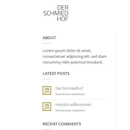
Zum
Inhalt
springen
ABOUT
Lorem ipsum dolor sit amet,
consectetuer adipiscing elit, sed diam
nonummy nibh euismod tincidunt.
LATEST POSTS
Der Schmiedhof
09
Juni
für
Kommentare deaktiviert
Der
Schmiedhof
Herzlich willkommen
05
Juni
für
Kommentare deaktiviert
Herzlich
willkommen
RECENT COMMENTS